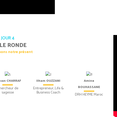
JOUR 4
LE RONDE
ons notre présent
ssan CHARRAF
Ilham OUZZANI
Amine
BOUHASSANE
hercheur de
Entrepreneur, Life &
sagesse
Business Coach
DRH HEYME Maroc