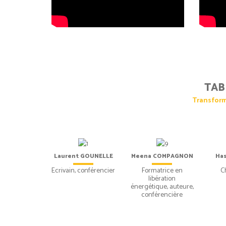
TAB
Transform
Laurent GOUNELLE
Meena COMPAGNON
Ha
Ecrivain, conférencier
Formatrice en
C
libération
énergétique, auteure,
conférencière