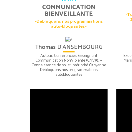
COMMUNICATION
BIENVEILLANTE
«Tr
D
«Débloquons nos programmations
auto-bloquantes»
Thomas D’ANSEMBOURG
Auteur, Conférencier, Enseignant
Exec
Communication NonViolente (CNV)© –
Mana
Connaissance de soi et Intériorité Citoyenne
Débloquons nos programmations
autobloquantes