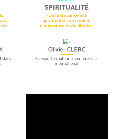
SPIRITUALITÉ
ls:
«De la croyance à la
dans
spiritualité : un chemin
ette
d’ouverture et de liberté»
X
Olivier CLERC
skills,
Ecrivain, formateur et conférencier
é
international