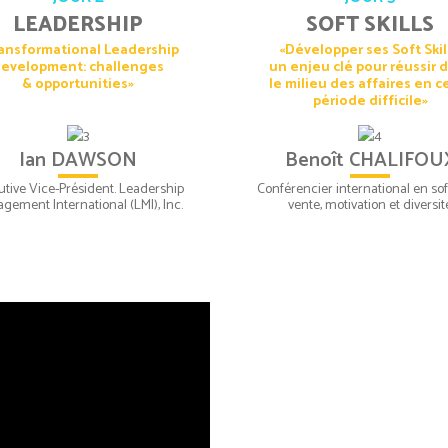
LEADERSHIP
SOFT SKILLS
ansformational Leadership
«Développer ses Soft Skil
evelopment: challenges
un enjeu clé pour réussir 
& opportunities»
le milieu des affaires en c
période difficile»
Ian DAWSON
Benoît CHALIFOU
utive Vice-Président. Leadership
Conférencier international en soft 
gement International (LMI), Inc.
vente, motivation et diversit